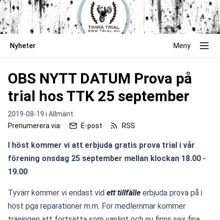
Nyheter
Meny
OBS NYTT DATUM Prova på
trial hos TTK 25 september
2019-08-19 i
Allmänt
Prenumerera via:
E-post
RSS
I höst kommer vi att erbjuda gratis prova trial i vår 
förening onsdag 25 september mellan klockan 18.00 - 
19.00
Tyvärr kommer vi endast vid 
ett tillfälle
erbjuda prova på i 
höst pga reparationer m.m. För medlemmar kommer 
träningen att fortsätta som vanligt och nu finns sex fina 