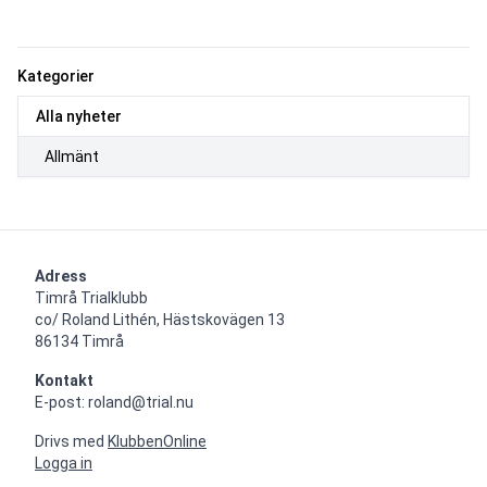
Kategorier
Alla nyheter
Allmänt
Adress
Timrå Trialklubb

co/ Roland Lithén, Hästskovägen 13

86134 Timrå
Kontakt
E-post: roland@trial.nu
Drivs med
KlubbenOnline
Logga in