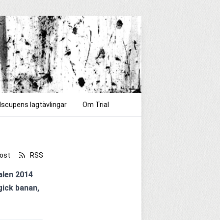
dscupens lagtävlingar
Om Trial
ost
RSS
alen 2014 
ck banan, 