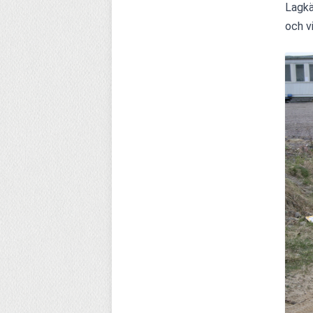
Lagkän
och v