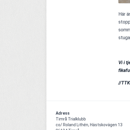
Här ä
stopp
somma
stuga,
Vi i 
fikaf
//TTKs
Adress
Timrå Trialklubb

co/ Roland Lithén, Hästskovägen 13
