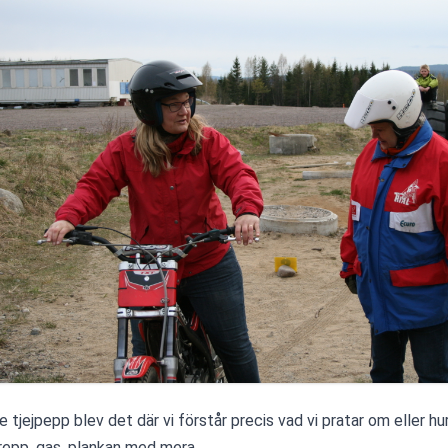
 tjejpepp blev det där vi förstår precis vad vi pratar om eller hur
epp, gas, plankan med mera....