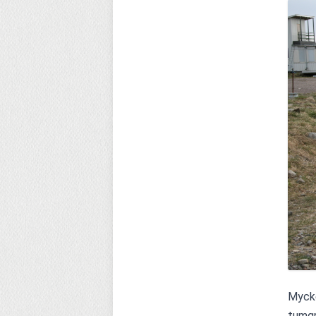
Mycke
tumgr