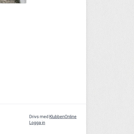
Drivs med
KlubbenOnline
Logga in