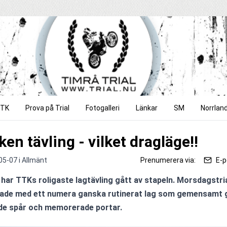
TTK
Prova på Trial
Fotogalleri
Länkar
SM
Norrlan
ken tävling - vilket dragläge!!
05-07 i
Allmänt
Prenumerera via:
E-p
l har TTKs roligaste lagtävling gått av stapeln. Morsdagstri
ade med ett numera ganska rutinerat lag som gemensamt gi
ade spår och memorerade portar.