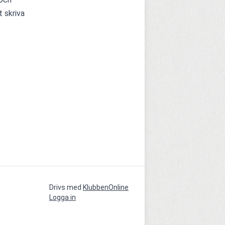
 skriva 
Drivs med
KlubbenOnline
Logga in