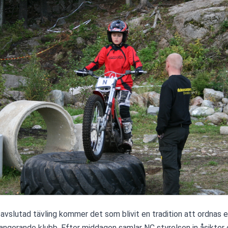
 avslutad tävling kommer det som blivit en tradition att ordnas 
rangerande klubb. Efter middagen samlar NC styrelsen in åsikter 