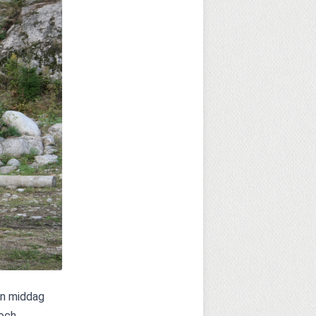
en middag 
och 