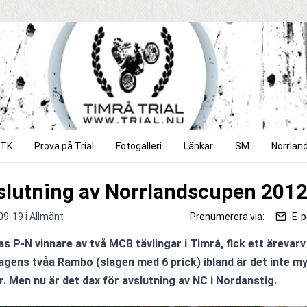
TTK
Prova på Trial
Fotogalleri
Länkar
SM
Norrlan
slutning av Norrlandscupen 201
09-19 i
Allmänt
Prenumerera via:
E-p
as P-N vinnare av två MCB tävlingar i Timrå, fick ett ärevarv 
gens tvåa Rambo (slagen med 6 prick) ibland är det inte m
er. Men nu är det dax för avslutning av NC i Nordanstig. 