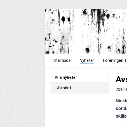
Startsida
Nyheter
Föreningen 
Av
Alla nyheter
Allmänt
2012-
Nickl
sönda
skilj