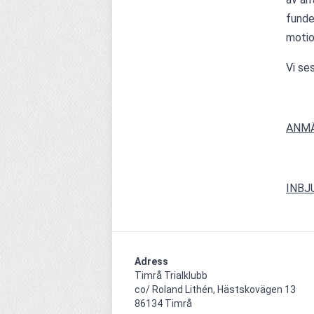
funde
motio
Vi ses
ANMÄ
INBJ
Adress
Timrå Trialklubb

co/ Roland Lithén, Hästskovägen 13

86134 Timrå