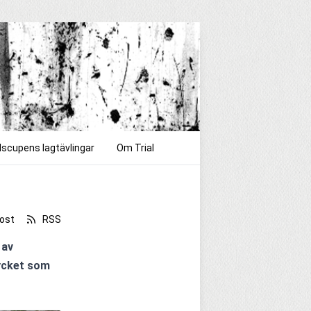
dscupens lagtävlingar
Om Trial
2
ost
RSS
av 
ycket som 