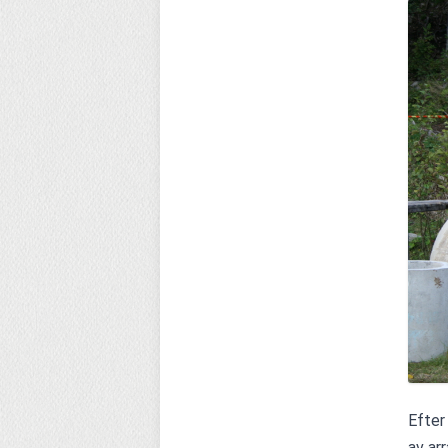
Efter
av ar